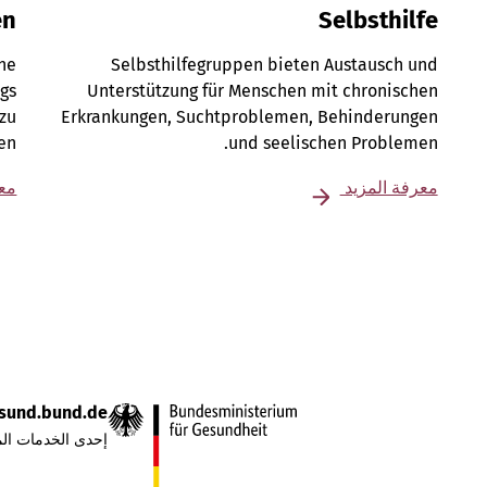
en
Selbsthilfe
ene
Selbsthilfegruppen bieten Austausch und
gs
Unterstützung für Menschen mit chronischen
 zu
Erkrankungen, Suchtproblemen, Behinderungen
en.
und seelischen Problemen.
معرفة المزيد
معر
sund.bund.de
إحدى الخدمات الم