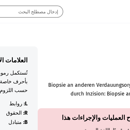
العلامات ال
تُستكمل رموز
بأحرف خاصة 
Biopsie an anderen Verdauungsorg
حسب اللزوم.
durch Inzision: Biopsie a
L:
روابط
R:
الحقوق
ح العمليات والإجراءات هذا
B:
متبادل