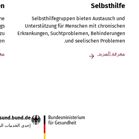
en
Selbsthilfe
ene
Selbsthilfegruppen bieten Austausch und
gs
Unterstützung für Menschen mit chronischen
 zu
Erkrankungen, Suchtproblemen, Behinderungen
en.
und seelischen Problemen.
معرفة المزيد
معر
sund.bund.de
إحدى الخدمات الم