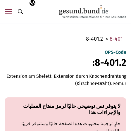
تخطي التنقل
AR
اللغة المختارة
قائ
البحث
8-401.2
8-401
OPS-Code
8-401.2:
Extension am Skelett: Extension durch Knochendrahtung
(Kirschner-Draht): Femur
لا يتوفر نص توضيحي حاليًا لرمز مفتاح العمليات
والإجراءات هذا
جارِ ترجمة محتويات هذه الصفحة حاليًا وستتوفر قريبًا
باللغة العربية.