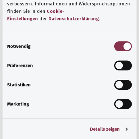
verbessern. Informationen und Widerspruchsoptionen
finden Sie in den
Cookie-
Selbsthilfe
Einstellungen
der
Datenschutzerklärung
.
Selbsthilfegruppen bieten Austausch und Unterstützung
für Menschen mit chronischen Erkrankungen,
E
Suchtproblemen, Behinderungen und seelischen
Notwendig
i
Problemen.
n
w
معرفة المزيد
Präferenzen
i
l
l
Statistiken
i
g
Marketing
u
n
g
Details zeigen
s
a