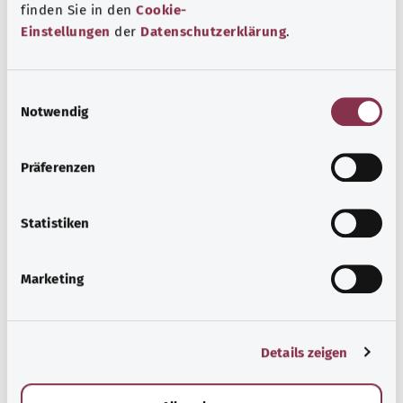
finden Sie in den
Cookie-
Beratung und Hilfe
Einstellungen
der
Datenschutzerklärung
.
Eine Auswahl verschiedener Beratungs- und
Informationsangebote zu bestimmten
E
Gesundheitsthemen.
Notwendig
i
n
معرفة المزيد
w
Präferenzen
i
l
l
Statistiken
i
g
Marketing
u
n
g
Details zeigen
s
a
u