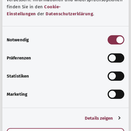
finden Sie in den
Cookie-
Einstellungen
der
Datenschutzerklärung
.
Beratung und Hilfe
Eine Auswahl verschiedener Beratungs- und
Informationsangebote zu bestimmten
E
Notwendig
Gesundheitsthemen.
i
n
معرفة المزيد
w
Präferenzen
i
l
l
Statistiken
i
g
Marketing
u
n
g
Details zeigen
s
a