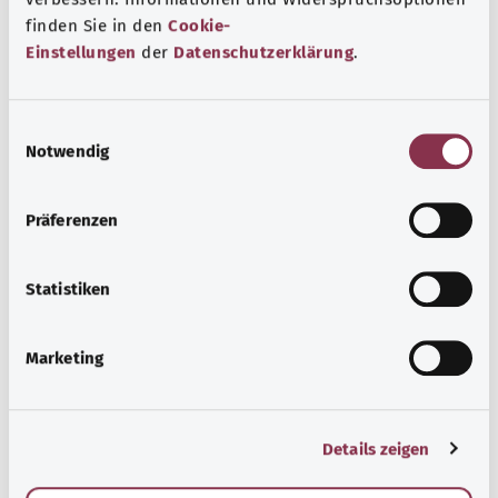
finden Sie in den
Cookie-
Einstellungen
der
Datenschutzerklärung
.
Beratung und Hilfe
Eine Auswahl verschiedener Beratungs- und
Informationsangebote zu bestimmten
E
Notwendig
Gesundheitsthemen.
i
n
معرفة المزيد
w
Präferenzen
i
l
l
Statistiken
i
g
Marketing
u
n
g
Details zeigen
s
a