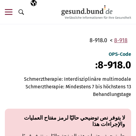
تخطي التنقل
AR
اللغة المختارة
قائ
البحث
8-918.0
8-918
OPS-Code
8-918.0:
Schmerztherapie: Interdisziplinäre multimodale
Schmerztherapie: Mindestens 7 bis höchstens 13
Behandlungstage
لا يتوفر نص توضيحي حاليًا لرمز مفتاح العمليات
والإجراءات هذا
جارِ ترجمة محتويات هذه الصفحة حاليًا وستتوفر قريبًا