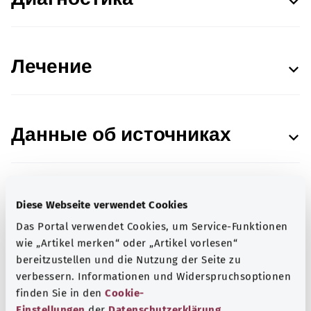
Лечение
Данные об источниках
Diese Webseite verwendet Cookies
Deutsche Gesellschaft für Angiologie —
Das Portal verwendet Cookies, um Service-Funktionen
Gesellschaft für Gefäßmedizin e.V. (DGA,
wie „Artikel merken“ oder „Artikel vorlesen“
Немецкое общество ангиологии —
bereitzustellen und die Nutzung der Seite zu
Ангиологическое общество)
verbessern. Informationen und Widerspruchsoptionen
Состояние:
03.04.2023
finden Sie in den
Cookie-
Einstellungen
der
Datenschutzerklärung
.