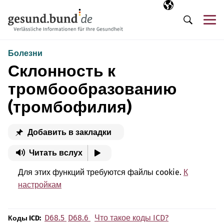
Пропустить навигацию
Выбранный язы
RU
М
Поиск
Болезни
Склонность к
тромбообразованию
(тромбофилия)
Добавить в закладки
Читать вслух
Для этих функций требуются файлы cookie.
К
настройкам
D68.5
D68.6
Что такое коды ICD?
Коды ICD: