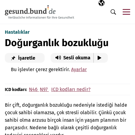
Gezinme menüsünü atla
Seçili dil
TR
Me
Arama
Hastalıklar
Doğurganlık bozukluğu
Sesli okuma
İşaretle
Bu işlevler çerez gerektirir.
Ayarlar
N46
N97
ICD kodları nedir?
ICD kodları:
Bir çift, doğurganlık bozukluğu nedeniyle istediği halde
çocuk sahibi olamazsa, çok stresli olabilir. Çünkü çocuk
sahibi olma arzusu birçok insan için yaşam planının bir
parçasıdır. Nedene bağlı olarak çeşitli doğurganlık