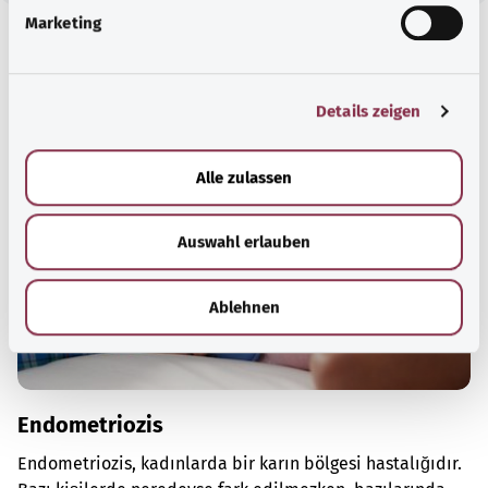
g
Marketing
u
n
Kapsamlı bilgi
g
Önerilen yazılar
Details zeigen
s
a
u
Alle zulassen
s
w
Auswahl erlauben
a
h
l
Ablehnen
Endometriozis
Endometriozis, kadınlarda bir karın bölgesi hastalığıdır.