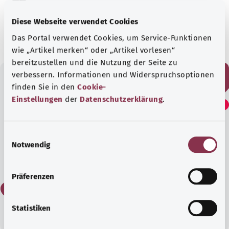
hazırlanmıştır.
Tarih:
21.10.2022
Diese Webseite verwendet Cookies
Das Portal verwendet Cookies, um Service-Funktionen
wie „Artikel merken“ oder „Artikel vorlesen“
bereitzustellen und die Nutzung der Seite zu
verbessern. Informationen und Widerspruchsoptionen
finden Sie in den
Cookie-
Bu yazıyı faydalı buldunuz
Einstellungen
der
Datenschutzerklärung
.
mu?
E
Notwendig
i
Evet
n
w
Präferenzen
i
Hayır
l
l
Statistiken
i