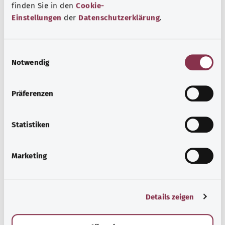
finden Sie in den
Cookie-
Beratung und Hilfe
Einstellungen
der
Datenschutzerklärung
.
Eine Auswahl verschiedener Beratungs- und
Informationsangebote zu bestimmten
E
Gesundheitsthemen.
Notwendig
i
n
معرفة المزيد
w
Präferenzen
i
l
l
Statistiken
i
g
Marketing
u
n
g
Details zeigen
s
a
u