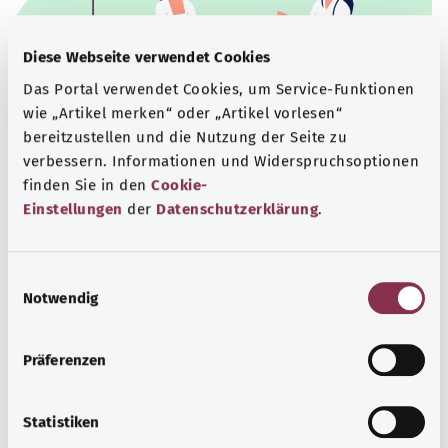
Diese Webseite verwendet Cookies
Das Portal verwendet Cookies, um Service-Funktionen
wie „Artikel merken“ oder „Artikel vorlesen“
bereitzustellen und die Nutzung der Seite zu
verbessern. Informationen und Widerspruchsoptionen
Beratung und Hilfe
finden Sie in den
Cookie-
Eine Auswahl verschiedener Beratungs- und
Einstellungen
der
Datenschutzerklärung
.
Informationsangebote zu bestimmten
Gesundheitsthemen.
E
Mehr erfahren
Notwendig
i
n
w
Präferenzen
i
l
l
Statistiken
i