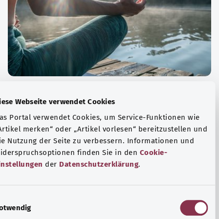
الة الصحية والرفاهية
Diese Webseite verwendet Cookies
ياضة أو التأمل؟ هناك تدابير مختلفة للتعامل مع الضغوط
Das Portal verwendet Cookies, um Service-Funktionen wie
وتر في الحياة اليومية، ولزيادة رفاهية الفرد أو لزيادة الراحة.
„Artikel merken“ oder „Artikel vorlesen“ bereitzustellen u
die Nutzung der Seite zu verbessern. Informationen und
فة المزيد
Widerspruchsoptionen finden Sie in den
Cookie-
Einstellungen
der
Datenschutzerklärung
.
E
Notwendig
i