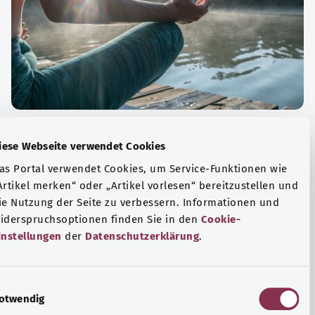
الة الصحية والرفاهية
Diese Webseite verwendet Cookies
ياضة أو التأمل؟ هناك تدابير مختلفة للتعامل مع الضغوط
Das Portal verwendet Cookies, um Service-Funktionen wie
وتر في الحياة اليومية، ولزيادة رفاهية الفرد أو لزيادة الراحة.
„Artikel merken“ oder „Artikel vorlesen“ bereitzustellen u
die Nutzung der Seite zu verbessern. Informationen und
فة المزيد
Widerspruchsoptionen finden Sie in den
Cookie-
Einstellungen
der
Datenschutzerklärung
.
E
Notwendig
i