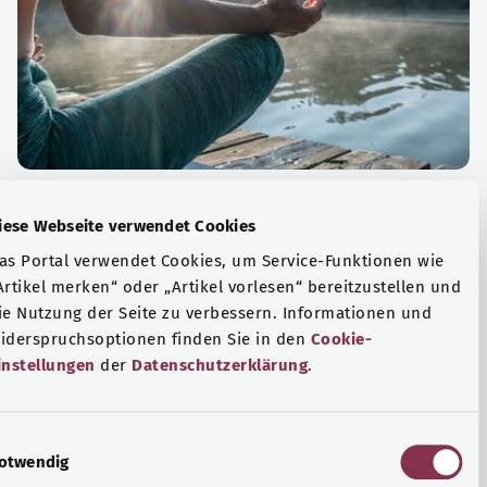
الة الصحية والرفاهية
Diese Webseite verwendet Cookies
ياضة أو التأمل؟ هناك تدابير مختلفة للتعامل مع الضغوط
Das Portal verwendet Cookies, um Service-Funktionen wie
وتر في الحياة اليومية، ولزيادة رفاهية الفرد أو لزيادة الراحة.
„Artikel merken“ oder „Artikel vorlesen“ bereitzustellen u
die Nutzung der Seite zu verbessern. Informationen und
فة المزيد
Widerspruchsoptionen finden Sie in den
Cookie-
Einstellungen
der
Datenschutzerklärung
.
E
Notwendig
i