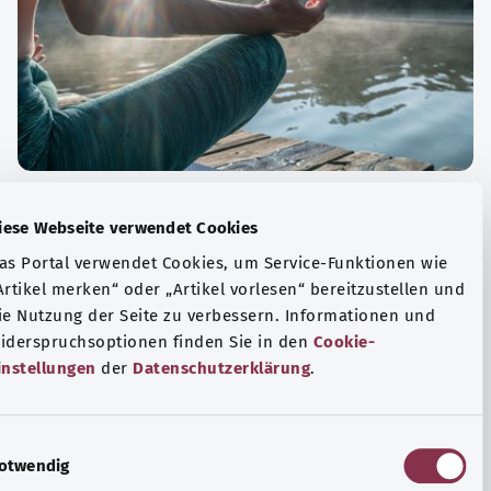
الة الصحية والرفاهية
Diese Webseite verwendet Cookies
ياضة أو التأمل؟ هناك تدابير مختلفة للتعامل مع الضغوط
Das Portal verwendet Cookies, um Service-Funktionen wie
وتر في الحياة اليومية، ولزيادة رفاهية الفرد أو لزيادة الراحة.
„Artikel merken“ oder „Artikel vorlesen“ bereitzustellen u
die Nutzung der Seite zu verbessern. Informationen und
فة المزيد
Widerspruchsoptionen finden Sie in den
Cookie-
Einstellungen
der
Datenschutzerklärung
.
E
Notwendig
i