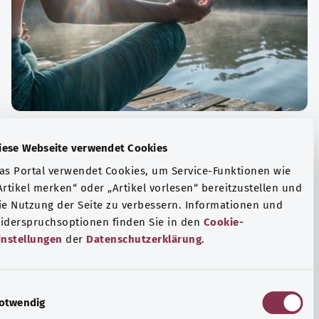
الة الصحية والرفاهية
Diese Webseite verwendet Cookies
ياضة أو التأمل؟ هناك تدابير مختلفة للتعامل مع الضغوط
Das Portal verwendet Cookies, um Service-Funktionen wie
وتر في الحياة اليومية، ولزيادة رفاهية الفرد أو لزيادة الراحة.
„Artikel merken“ oder „Artikel vorlesen“ bereitzustellen u
die Nutzung der Seite zu verbessern. Informationen und
فة المزيد
Widerspruchsoptionen finden Sie in den
Cookie-
Einstellungen
der
Datenschutzerklärung
.
E
Notwendig
i