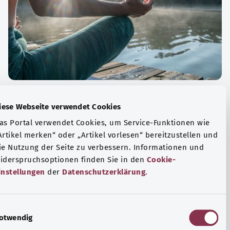
الة الصحية والرفاهية
Diese Webseite verwendet Cookies
ياضة أو التأمل؟ هناك تدابير مختلفة للتعامل مع الضغوط
Das Portal verwendet Cookies, um Service-Funktionen wie
وتر في الحياة اليومية، ولزيادة رفاهية الفرد أو لزيادة الراحة.
„Artikel merken“ oder „Artikel vorlesen“ bereitzustellen u
die Nutzung der Seite zu verbessern. Informationen und
فة المزيد
Widerspruchsoptionen finden Sie in den
Cookie-
Einstellungen
der
Datenschutzerklärung
.
E
Notwendig
i