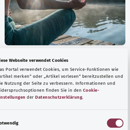
الة الصحية والرفاهية
Diese Webseite verwendet Cookies
ياضة أو التأمل؟ هناك تدابير مختلفة للتعامل مع الضغوط
Das Portal verwendet Cookies, um Service-Funktionen wie
وتر في الحياة اليومية، ولزيادة رفاهية الفرد أو لزيادة الراحة.
„Artikel merken“ oder „Artikel vorlesen“ bereitzustellen u
die Nutzung der Seite zu verbessern. Informationen und
فة المزيد
Widerspruchsoptionen finden Sie in den
Cookie-
Einstellungen
der
Datenschutzerklärung
.
E
Notwendig
i