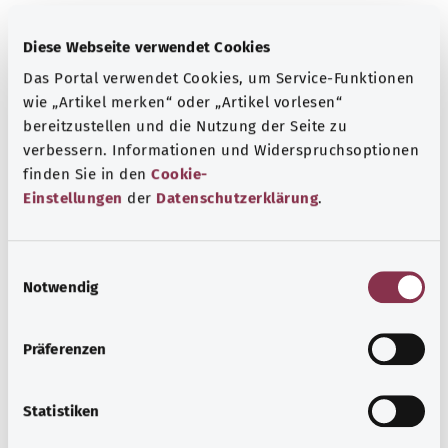
Diese Webseite verwendet Cookies
معرفة جيدة
Das Portal verwendet Cookies, um Service-Funktionen
المزيد من المقالات
wie „Artikel merken“ oder „Artikel vorlesen“
bereitzustellen und die Nutzung der Seite zu
verbessern. Informationen und Widerspruchsoptionen
finden Sie in den
Cookie-
Einstellungen
der
Datenschutzerklärung
.
E
Notwendig
i
n
w
Präferenzen
i
l
مرض السل
l
Statistiken
i
السل مرض بكتيري معدِ يصيب الرئتين بشكل شائع. إلا أنه نادر