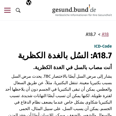
تخطي التنقل
AR
اللغة المختارة
قائ
البحث
A18.7
A18
ICD-Code
A18.7: السُل بالغدة الكظرية
أنت مصاب بالسل في الغدة الكظرية.
يشار إلى مرض السل أيضًا بالاختصار TBC. يحدث مرض السل
بسبب بكتيريا معينة. تنتقل البكتيريا، مثلاً، عن طريق السعال
والعطس. يمكن أن تبقى البكتيريا في الجسم دون أن يلاحظها أحد
لفترة طويلة. لكنها يمكن أن تسبب أيضًا التهابات شديدة. تسبب
البكتيريا شكاوى بشكل خاص عندما يضعف نظام الدفاع في
الجسم. يمكن أن يسبب السل، على سبيل المثال، الحمى
والسعال والشعور بالضعف. ويمكن للإنسان أيضًا أن يفقد الوزن