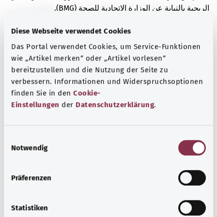
الربحية بالنيابة عن الوزارة الاتحادية للصحة (BMG).
Diese Webseite verwendet Cookies
Das Portal verwendet Cookies, um Service-Funktionen
معرفة جيدة
wie „Artikel merken“ oder „Artikel vorlesen“
المزيد من المقالات
bereitzustellen und die Nutzung der Seite zu
verbessern. Informationen und Widerspruchsoptionen
finden Sie in den
Cookie-
Einstellungen
der
Datenschutzerklärung
.
E
Notwendig
i
n
w
Präferenzen
i
l
l
Statistiken
مرض السل