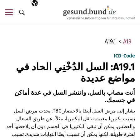
تخطي التنقل
AR
اللغة المختارة
قائ
البحث
A19.1
A19
ICD-Code
A19.1: السل الدُخْنِي الحاد في
مواضع عديدة
أنت مصاب بالسل. وانتشر السل في عدة أماكن
في جسمك.
يشار إلى مرض السل أيضًا بالاختصار TBC. يحدث مرض السل
بسبب بكتيريا معينة. تنتقل البكتيريا، مثلاً، عن طريق السعال
والعطس. يمكن أن تبقى البكتيريا في الجسم دون أن يلاحظها أحد
لفترة طويلة. لكنها يمكن أن تسبب أيضًا التهابات شديدة. تسبب