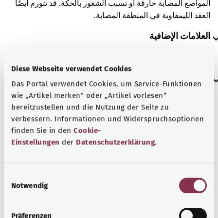
المواضع المصابة حارقة أو تسبب الشعور بالحكة. قد تتورم أيضًا
العقد الليمفاوية في المنطقة المصابة.
العلامات الإضافية
Diese Webseite verwendet Cookies
إرشاد
Das Portal verwendet Cookies, um Service-Funktionen
wie „Artikel merken“ oder „Artikel vorlesen“
bereitzustellen und die Nutzung der Seite zu
المصدر
verbessern. Informationen und Widerspruchsoptionen
finden Sie in den
Cookie-
مُقدم من شركة "Was hab’ ich?‎" ذات المسؤولية المحدودة غير
Einstellungen
der
Datenschutzerklärung
.
الربحية بالنيابة عن الوزارة الاتحادية للصحة (BMG).
E
Notwendig
i
رجوع إلى الأعلى
n
w
Präferenzen