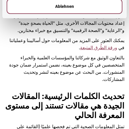
بفحص المعلومات.
l
Ablehnen
نقوم أيضًا بإشراك المؤسسات المعتمدة في إجراءات التحرير عند
إعداد محتويات المجالات الأخرى، مثل "الحياة بصحةٍ جيدة"
و"الرعاية" و"الصحة الرقمية" والتنسيق مع خبراء مختارين.
يمكنك العثور على المزيد من المعلومات حول أساليبنا وعملياتنا
في
ورقة الطُرق المتبعة
.
بالتعاون الوثيق مع شركائنا والمؤسسات العلمية والخبراء
المتخصصين في كل موضوع بعينه، نضمن استمرار ضمان جودة
المنشورات. من البحث عن موضوع بعينه لنشر وتحديث
المشاركات.
تحديث الكلمات الرئيسية: المقالات
الجيدة هي مقالات تستند إلى مستوى
المعرفة الحالي
تمثل المعلومات الصحية التي تم فحصها علميًا (القائمة على