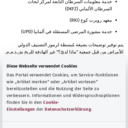
خدمة معلومات السرطان التابعة لمركز أبحاث
السرطان الألماني (DKFZ)
معهد روبرت كوخ (RKI)
خدمة مشورة المرضى المستقلة في ألمانيا (UPD)
يتم توفير توضيحات بصيغة مُبسطة لرموز التصنيف الدولي
للأمراض من قبل جمعية "ماذا لديّ؟" غير الهادفة للربح ش.ذ.م.م.
بتكليف من الوزارة الاتحادية للصحة (BMG).
Diese Webseite verwendet Cookies
عملية التحرير الخاصة بنا
Das Portal verwendet Cookies, um Service-Funktionen
wie „Artikel merken“ oder „Artikel vorlesen“
تتمثل مهمة موقع gesund.bund.de في دعم وتعزيز التوعية
bereitzustellen und die Nutzung der Seite zu
الصحية والكفاءة الصحية لزوار الموقع بأفضل صورةٍ ممكنة.
verbessern. Informationen und Widerspruchsoptionen
ووفقًا لذلك، يتلقى محررو البوابة توجيهًا بشأن الاهتمام العام
finden Sie in den
Cookie-
بالمعلومات عند اختيار الموضوعات: ويتضمن ذلك الموضوعات
Einstellungen
der
Datenschutzerklärung
.
الحالية، مثل جائحة كورونا، إلى جانب الأمراض الشائعة (مثل
بعض الأمراض المعدية أو الحساسية).