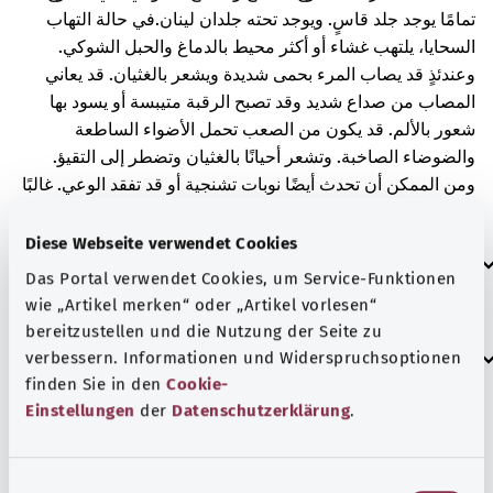
تمامًا يوجد جلد قاسٍ. ويوجد تحته جلدان لينان.
في حالة التهاب
السحايا، يلتهب غشاء أو أكثر محيط بالدماغ والحبل الشوكي.
وعندئذٍ قد يصاب المرء بحمى شديدة ويشعر بالغثيان. قد يعاني
المصاب من صداع شديد وقد تصبح الرقبة متيبسة أو يسود بها
شعور بالألم. قد يكون من الصعب تحمل الأضواء الساطعة
والضوضاء الصاخبة. وتشعر أحيانًا بالغثيان وتضطر إلى التقيؤ.
ومن الممكن أن تحدث أيضًا نوبات تشنجية أو قد تفقد الوعي. غالبًا
ما يرتبط التهاب السحايا بطفح جلدي.
Diese Webseite verwendet Cookies
العلامات الإضافية
Das Portal verwendet Cookies, um Service-Funktionen
wie „Artikel merken“ oder „Artikel vorlesen“
bereitzustellen und die Nutzung der Seite zu
إرشاد
verbessern. Informationen und Widerspruchsoptionen
finden Sie in den
Cookie-
Einstellungen
der
Datenschutzerklärung
.
المصدر
مُقدم من شركة "Was hab’ ich?‎" ذات المسؤولية المحدودة غير
E