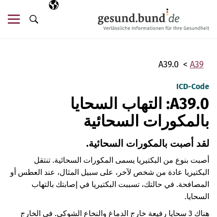
تخطي التنقل
AR
اللغة المختارة
قائ
البحث
A39.0
A39
ICD-Code
A39.0: التهاب السحايا
بالمكورات السحائية
لقد أصبت بالمكورات السحائية.
أصبت بنوع من البكتيريا يسمى المكورات السحائية. تنتقل
البكتيريا عادة من شخص لآخر، على سبيل المثال، عند العطس أو
المصافحة. في حالتك، تسببت البكتيريا في إصابتك بالتهاب
السحايا.
هناك 3 سحايا رفيعة خارج الدماغ والنخاع الشوكي. في الخارج