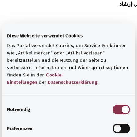
إرشاد
المصدر
Diese Webseite verwendet Cookies
The explanations of ICD and OPS codes are provided by
Das Portal verwendet Cookies, um Service-Funktionen
the non-profit organization “Was hab’ ich?”
wie „Artikel merken“ oder „Artikel vorlesen“
gemeinnützige GmbH on behalf of the Federal Ministry of
bereitzustellen und die Nutzung der Seite zu
Health (BMG).
verbessern. Informationen und Widerspruchsoptionen
finden Sie in den
Cookie-
Einstellungen
der
Datenschutzerklärung
.
E
رجوع إلى الأعلى
Notwendig
i
n
gesund.bund.de
w
Präferenzen
إحدى الخدمات المقدمة من
i