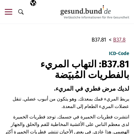
تخطي التنقل
AR
اللغة المختارة
قائ
البحث
B37.81
B37.8
ICD-Code
B37.81: التهاب المريء
بالفطريات المُبيَضة
لديك مرض فطري في المريء.
يربط المريء فمك بمعدتك. وهو يتكون من أنبوب عضلي. تنقل
عضلات المريء الطعام إلى المعدة.
انتشرت فطريات الخميرة في جسمك. توجد فطريات الخميرة
لدى معظم الناس على الأغشية المخاطية للفم والحلق والجهاز
الهضمي. هذا عادي. في بعض الأحيان تنتشر فطريات الخميرة أكثر