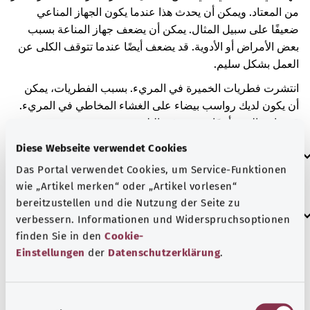
من المعتاد. ويمكن أن يحدث هذا عندما يكون الجهاز المناعي
ضعيفًا على سبيل المثال. يمكن أن يضعف جهاز المناعة بسبب
بعض الأمراض أو الأدوية. قد يضعف أيضًا عندما تتوقف الكلى عن
العمل بشكل سليم.
انتشرت فطريات الخميرة في المريء. بسبب الفطريات، يمكن
أن يكون لديك رواسب بيضاء على الغشاء المخاطي في المريء.
قد يواجه المرء أيضًا صعوبة في البلع.
Diese Webseite verwendet Cookies
العلامات الإضافية
Das Portal verwendet Cookies, um Service-Funktionen
wie „Artikel merken“ oder „Artikel vorlesen“
bereitzustellen und die Nutzung der Seite zu
إرشاد
verbessern. Informationen und Widerspruchsoptionen
finden Sie in den
Cookie-
Einstellungen
der
Datenschutzerklärung
.
المصدر
مُقدم من شركة "Was hab’ ich?‎" ذات المسؤولية المحدودة غير
E