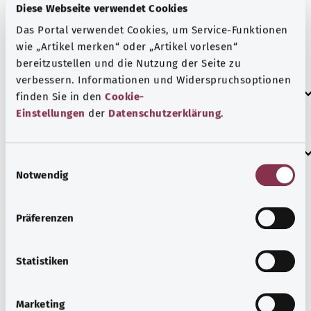
متغيرة في الأنسجة المصابة وتتكاثر بشكل لا يمكن
Diese Webseite verwendet Cookies
السيطرة عليه. ومع ذلك، لا يمكنك معرفة ما إذا كانت
Das Portal verwendet Cookies, um Service-Funktionen
هذه الخلايا جاءت في الأصل من المنطقة المصابة أم أنها
wie „Artikel merken“ oder „Artikel vorlesen“
انتشرت هناك من مكان آخر في الجسم.
bereitzustellen und die Nutzung der Seite zu
verbessern. Informationen und Widerspruchsoptionen
العلامات الإضافية
finden Sie in den
Cookie-
Einstellungen
der
Datenschutzerklärung
.
إرشاد
E
Notwendig
i
n
المصدر
w
Präferenzen
i
مُقدم من شركة "Was hab’ ich?‎" ذات المسؤولية المحدودة غير
l
الربحية بالنيابة عن الوزارة الاتحادية للصحة (BMG).
l
Statistiken
i
g
Marketing
معرفة جيدة