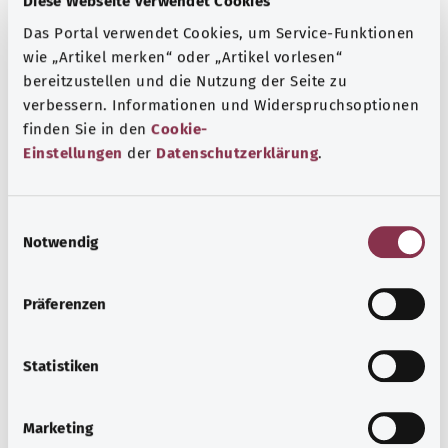
Diese Webseite verwendet Cookies
Das Portal verwendet Cookies, um Service-Funktionen
wie „Artikel merken“ oder „Artikel vorlesen“
bereitzustellen und die Nutzung der Seite zu
verbessern. Informationen und Widerspruchsoptionen
finden Sie in den
Cookie-
Einstellungen
der
Datenschutzerklärung
.
E
Notwendig
i
n
أنواع السرطان النادرة
w
Präferenzen
i
أنواع السرطان النادرة: مصطلح جماعي يضم حوالي 200 نوع من
l
الأورام المختلفة التي لا يتم تشخيصها في كثير من الأحيان. تعرف
l
Statistiken
على المزيد حول التشخيص وخيارات العلاج.
i
معرفة المزيد
g
Marketing
u