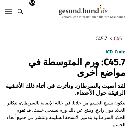
تخطي التنقل
AR
اللغة المختارة
قائ
البحث
C45.7
C45
ICD-Code
C45.7: ورم المتوسطة في
مواضع أخرى
لقد أصبت بالسرطان. وتأثرت في أثناء ذلك الأغشية
الرقيقة حول الأعضاء.
يتكون نسيج الجسم من خلايا. في حالة الإصابة بالسرطان، تتكاثر
الخلايا دون رادعٍ. وينتج عن ذلك ورم نسيجي خبيث. قد تقوم
الخلايا السرطانية بتدمير الأنسجة السليمة وتنتشر في جميع أنحاء
الجسم.