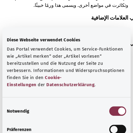
وتكاثرت في مواضع أخرى. ويسمى هذا ورمًا خبيثًا.
العلامات الإضافية
Diese Webseite verwendet Cookies
إرشاد
Das Portal verwendet Cookies, um Service-Funktionen
wie „Artikel merken“ oder „Artikel vorlesen“
bereitzustellen und die Nutzung der Seite zu
المصدر
verbessern. Informationen und Widerspruchsoptionen
finden Sie in den
Cookie-
مُقدم من شركة "Was hab’ ich?‎" ذات المسؤولية المحدودة غير
Einstellungen
der
Datenschutzerklärung
.
الربحية بالنيابة عن الوزارة الاتحادية للصحة (BMG).
E
رجوع إلى الأعلى
Notwendig
i
n
w
Präferenzen
gesund.bund.de