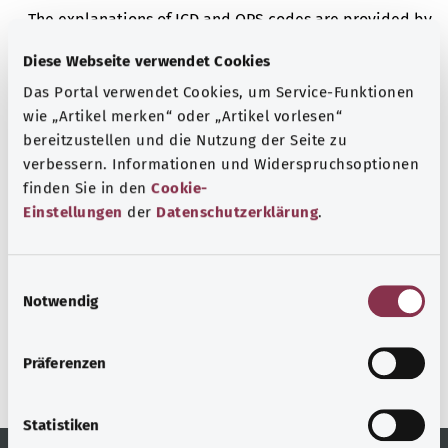
The explanations of ICD and OPS codes are provided by
the non-profit organization “Was hab’ ich?”
Diese Webseite verwendet Cookies
gemeinnützige GmbH on behalf of the Federal Ministry of
Das Portal verwendet Cookies, um Service-Funktionen
Health (BMG).
wie „Artikel merken“ oder „Artikel vorlesen“
bereitzustellen und die Nutzung der Seite zu
verbessern. Informationen und Widerspruchsoptionen
finden Sie in den
Cookie-
Einstellungen
der
Datenschutzerklärung
.
رجوع إلى الأعلى
E
gesund.bund.de
Notwendig
i
إحدى الخدمات المقدمة من
n
وزارة الصحة الاتحادية.
w
Präferenzen
i
l
l
Statistiken