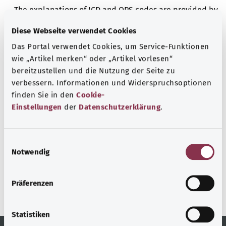
The explanations of ICD and OPS codes are provided by
the non-profit organization “Was hab’ ich?”
Diese Webseite verwendet Cookies
gemeinnützige GmbH on behalf of the Federal Ministry of
Das Portal verwendet Cookies, um Service-Funktionen
Health (BMG).
wie „Artikel merken“ oder „Artikel vorlesen“
bereitzustellen und die Nutzung der Seite zu
verbessern. Informationen und Widerspruchsoptionen
finden Sie in den
Cookie-
Einstellungen
der
Datenschutzerklärung
.
رجوع إلى الأعلى
E
gesund.bund.de
Notwendig
i
إحدى الخدمات المقدمة من
n
وزارة الصحة الاتحادية.
w
Präferenzen
i
l
l
Statistiken