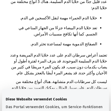
عدد قليل جدًا من خلايا الدم السليمة. هناك 3 أنواع مختلفة من
خلايا الدم:
خلايا الدم الحمراء مهمة لنقل الأكسجين في الدم.
تعد خلايا الدم البيضاء جزءًا من الجهاز المناعي في
الجسم. كما أنها تكافح مسببات الأمراض.
الصفائح الدموية مهمة لمساعدة تخثر الدم.
تعتمد أعراض سرطان الدم على عدد خلايا الدم المريضة وعدد
خلايا الدم السليمة الموجودة. قد ينزف المرء لفترة أطول أو
يصاب بكدمات دون سبب. قد يكون المرء مريضًا في كثير من
الأحيان وأكثر حدة. قد يشعر المرء أيضًا بالعجز بشكل عام.
ليست كل سرطانات الدم متشابهة. هناك أنواع مختلفة من
سرطان الدم. على سبيل المثال، يمكنك التمييز بين خلايا الدم
التي نشأ منها سرطان الدم. في حالتك، تتأثر إما نوع فرعي من
Diese Webseite verwendet Cookies
الخلايا المناعية أو خلايا الدم الحمراء.
Das Portal verwendet Cookies, um Service-Funktionen
تمييز آخر هو مسار المرض. هناك أنواع من سرطان الدم تسبب