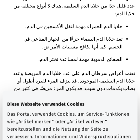
عدد قليل جدًا من خلايا الدم السليمة. هناك 3 أنواع مختلفة من
خلايا الدم:
خلايا الدم الحمراء مهمة لنقل الأكسجين في الدم.
تعد خلايا الدم البيضاء جزءًا من الجهاز المناعي في
الجسم. كما أنها تكافح مسببات الأمراض.
الصفائح الدموية مهمة لمساعدة تخثر الدم.
تعتمد أعراض سرطان الدم على عدد خلايا الدم المريضة وعدد
خلايا الدم السليمة الموجودة. قد ينزف المرء لفترة أطول أو
يصاب بكدمات دون سبب. قد يكون المرء مريضًا في كثير من
الأحيان وأكثر حدة. قد يشعر المرء أيضًا بالعجز بشكل عام.
Diese Webseite verwendet Cookies
هناك أنواع من سرطان الدم تسبب أعراضًا شديدة في وقت
Das Portal verwendet Cookies, um Service-Funktionen
قصير. هناك أيضًا أنواع من سرطان الدم يتم اكتشافها بالصدفة
wie „Artikel merken“ oder „Artikel vorlesen“
وتسبب أعراضًا قليلة في البداية. في حالتك، تطور سرطان الدم
bereitzustellen und die Nutzung der Seite zu
في وقت قصير. غالبًا ما تصاب بمرض خطير فجأة.
verbessern. Informationen und Widerspruchsoptionen