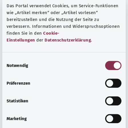
Das Portal verwendet Cookies, um Service-Funktionen
wie „Artikel merken“ oder „Artikel vorlesen“
bereitzustellen und die Nutzung der Seite zu
verbessern. Informationen und Widerspruchsoptionen
finden Sie in den
Cookie-
Einstellungen
der
Datenschutzerklärung
.
E
Notwendig
قصور الغدة الدرقية
i
n
في حالة قصور الغدة الدرقية، لا تفرز الغدة الدرقية سوى عدد
w
Präferenzen
قليل جدًا من الهرمونات. مما يُبطئ عملية التمثيل الغذائي. غالبًا ما
i
يشعر المصابون بالخمول وانخفاض معدل ضربات القلب ويصابون
l
بالإمساك.
l
Statistiken
i
معرفة المزيد
g
Marketing
u