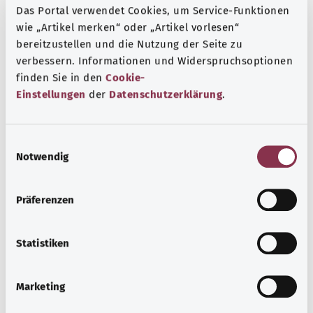
Das Portal verwendet Cookies, um Service-Funktionen
wie „Artikel merken“ oder „Artikel vorlesen“
bereitzustellen und die Nutzung der Seite zu
verbessern. Informationen und Widerspruchsoptionen
finden Sie in den
Cookie-
Einstellungen
der
Datenschutzerklärung
.
E
اضطرابات جسدية غير واضحة (الاضطرابات
Notwendig
i
الجسدية الوظيفية)
n
w
Präferenzen
يعاني العديد من الأشخاص من شكاوى جسدية مزمنة لا يمكن
i
تحديد سبب طبي لها. وقد تحدث الاضطرابات الجسدية الوظيفية
l
بسبب التوتر والنزاعات.
l
Statistiken
i
معرفة المزيد
g
Marketing
u
n