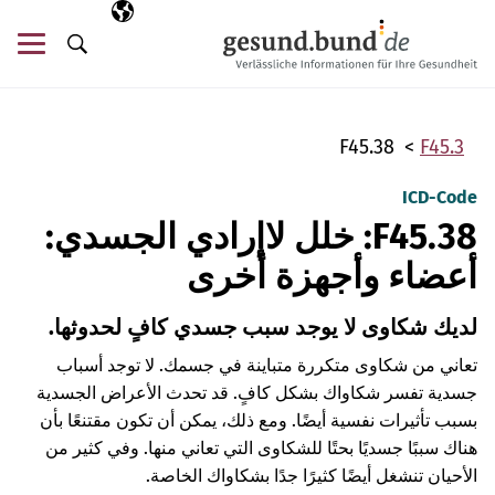
تخطي التنقل
AR
اللغة المختارة
قائ
البحث
F45.38
F45.3
ICD-Code
F45.38: خلل لاإرادي الجسدي:
أعضاء وأجهزة أخرى
لديك شكاوى لا يوجد سبب جسدي كافٍ لحدوثها.
تعاني من شكاوى متكررة متباينة في جسمك. لا توجد أسباب
جسدية تفسر شكاواك بشكل كافٍ. قد تحدث الأعراض الجسدية
بسبب تأثيرات نفسية أيضًا. ومع ذلك، يمكن أن تكون مقتنعًا بأن
هناك سببًا جسديًا بحتًا للشكاوى التي تعاني منها. وفي كثير من
الأحيان تنشغل أيضًا كثيرًا جدًا بشكاواك الخاصة.