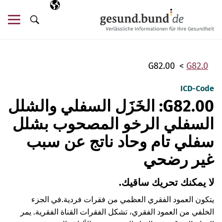
تخطي التنقل
AR
اللغة المختارة
قائ
البحث
G82.00
G82.0
ICD-Code
G82.00: الخَزَل السفلي والشلل
السفلي الرخو المصحوب بشلل
سفلي تام وحاد ناتج عن سبب
غير رضحي
لا يمكنك تحريك ساقيك.
يتكون العمود الفقري العظمي من فقرات فردية.
في الجزء
الخلفي من العمود الفقري، تشكل الفقرات القناة الفقرية. يمر