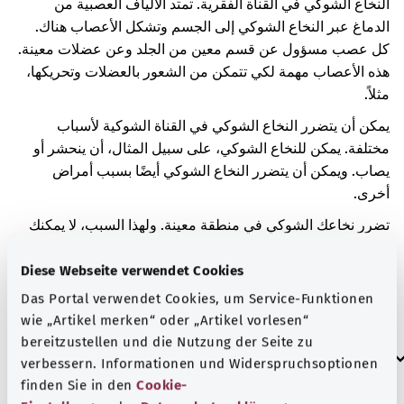
النخاع الشوكي في القناة الفقرية. تمتد الألياف العصبية من
الدماغ عبر النخاع الشوكي إلى الجسم وتشكل الأعصاب هناك.
كل عصب مسؤول عن قسم معين من الجلد وعن عضلات معينة.
هذه الأعصاب مهمة لكي تتمكن من الشعور بالعضلات وتحريكها،
مثلاً.
يمكن أن يتضرر النخاع الشوكي في القناة الشوكية لأسباب
مختلفة. يمكن للنخاع الشوكي، على سبيل المثال، أن ينحشر أو
يصاب. ويمكن أن يتضرر النخاع الشوكي أيضًا بسبب أمراض
أخرى.
تضرر نخاعك الشوكي في منطقة معينة. ولهذا السبب، لا يمكنك
تحريك عضلات أي من الساقين. وفي أجزاء معينة من الجسم، لم
يعد بإمكانك كذلك الشعور باللمس، على سبيل المثال. قد تعاني
Diese Webseite verwendet Cookies
أيضًا من مشاكل في التبول أو التبرز. العضلات المصابة في
Das Portal verwendet Cookies, um Service-Funktionen
ساقيك مترهلة. وقد يتقلص حجم هذه العضلات تدريجيًا.
wie „Artikel merken“ oder „Artikel vorlesen“
bereitzustellen und die Nutzung der Seite zu
العلامات الإضافية
verbessern. Informationen und Widerspruchsoptionen
finden Sie in den
Cookie-