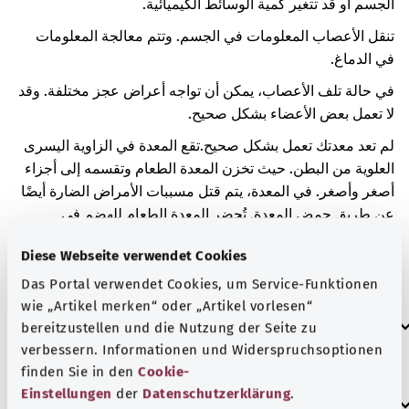
الجسم أو قد تتغير كمية الوسائط الكيميائية.
تنقل الأعصاب المعلومات في الجسم. وتتم معالجة المعلومات
في الدماغ.
في حالة تلف الأعصاب، يمكن أن تواجه أعراض عجز مختلفة. وقد
لا تعمل بعض الأعضاء بشكل صحيح.
لم تعد معدتك تعمل بشكل صحيح.
تقع المعدة في الزاوية اليسرى
العلوية من البطن. حيث تخزن المعدة الطعام وتقسمه إلى أجزاء
أصغر وأصغر. في المعدة، يتم قتل مسببات الأمراض الضارة أيضًا
عن طريق حمض المعدة. تُحضر المعدة الطعام للهضم في
الأمعاء.
وإن لم تعمل المعدة بشكل صحيح، فإنها لن تنقل الطعام
Diese Webseite verwendet Cookies
بشكل سليم. وقد تشعر بالغثيان والامتلاء الشديد. وقد تضطر أيضًا
إلى التقيؤ وتشعر بألم في المعدة.
Das Portal verwendet Cookies, um Service-Funktionen
wie „Artikel merken“ oder „Artikel vorlesen“
العلامات الإضافية
bereitzustellen und die Nutzung der Seite zu
verbessern. Informationen und Widerspruchsoptionen
finden Sie in den
Cookie-
Einstellungen
der
Datenschutzerklärung
.
إرشاد