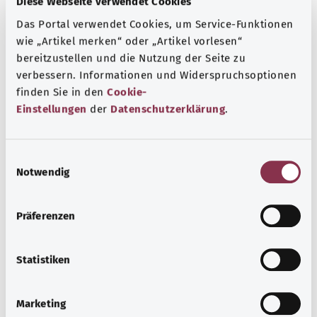
Diese Webseite verwendet Cookies
Das Portal verwendet Cookies, um Service-Funktionen
wie „Artikel merken“ oder „Artikel vorlesen“
bereitzustellen und die Nutzung der Seite zu
verbessern. Informationen und Widerspruchsoptionen
finden Sie in den
Cookie-
Einstellungen
der
Datenschutzerklärung
.
E
Notwendig
i
n
مرض الكلى المزمن
w
Präferenzen
i
عادةً ما يحدث مرض الكلى المزمن بين كبار السن. وغالبًا ما يمر
l
المرض دون ملاحظته، وذلك لأن تدهور وظائف الكلى لا يسبب في
l
Statistiken
البداية أي أعراض.
i
g
معرفة المزيد
Marketing
u