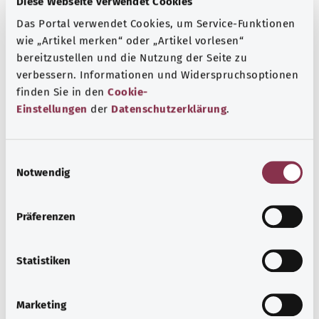
Diese Webseite verwendet Cookies
Das Portal verwendet Cookies, um Service-Funktionen
wie „Artikel merken“ oder „Artikel vorlesen“
bereitzustellen und die Nutzung der Seite zu
verbessern. Informationen und Widerspruchsoptionen
finden Sie in den
Cookie-
Einstellungen
der
Datenschutzerklärung
.
E
Notwendig
i
n
عدم انتظام ضربات القلب
w
Präferenzen
i
عدم انتظام ضربات القلب يعتبر مرضًا شائعًا - خاصة بين كبار
l
السن والمصابين بأمراض القلب الأخرى. ولا يستلزم الأمر دائمًا
l
Statistiken
الحصول على علاج.
i
معرفة المزيد
g
Marketing
u