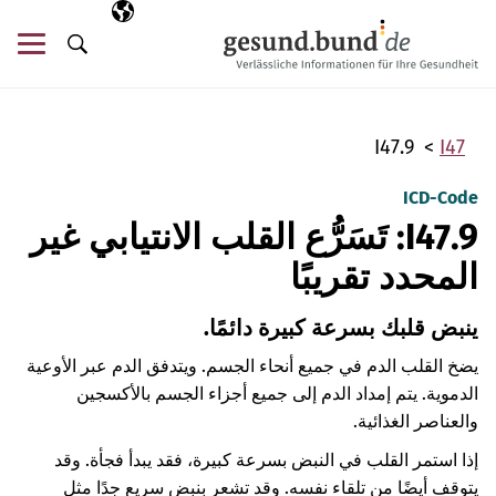
تخطي التنقل
AR
اللغة المختارة
قائ
البحث
I47.9
I47
ICD-Code
I47.9: تَسَرُّع القلب الانتيابي غير
المحدد تقريبًا
ينبض قلبك بسرعة كبيرة دائمًا.
يضخ القلب الدم في جميع أنحاء الجسم. ويتدفق الدم عبر الأوعية
الدموية. يتم إمداد الدم إلى جميع أجزاء الجسم بالأكسجين
والعناصر الغذائية.
إذا استمر القلب في النبض بسرعة كبيرة، فقد يبدأ فجأة. وقد
يتوقف أيضًا من تلقاء نفسه. وقد تشعر بنبض سريع جدًا مثل