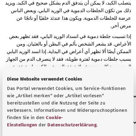
يتصلب الكبد، لا يمكن أن يتدفق الدم بشكل صحيح في الكبد. ويزيد
ذلك من تكوّن الجلطات الدموية في الوريد البابي. وبعض الناس
عرضة للجلطات الدموية. ويكون هذا عندئذ خلقيًا أو ناتجًا عن
مرض آخر.
إذا تسببت جلطة دموية في انسداد الوريد البابي، فقد تظهر بعض
الأعراض. قد يشعر الشخص بألم في البطن أو بالغثيان. ومن
الممكن أيضًا ألا تظهر أي أعراض في البداية. إذا انسد الوريد البابي
بسبب جلطات دموية لفترة طويلة، فقد لا ينصرف الدم من الجهاز
الهضمي بشكل صحيح. ثم لا يتدفق الدم عبر الكبد، بل يتدفق عبر
أوردة أخرى إلى القلب. توجد هذه الأوردة في المريء أو المعدة.
Diese Webseite verwendet Cookies
قد تتسع هذه الأوردة بسبب تدفق المزيد من الدم عبرها.
Das Portal verwendet Cookies, um Service-Funktionen
العلامات الإضافية
wie „Artikel merken“ oder „Artikel vorlesen“
bereitzustellen und die Nutzung der Seite zu
verbessern. Informationen und Widerspruchsoptionen
finden Sie in den
Cookie-
إرشاد
Einstellungen
der
Datenschutzerklärung
.