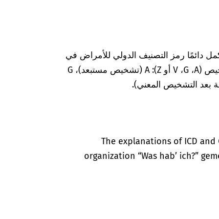
مل دائمًا رمز التصنيف الدولي للأمراض في
المستندات الطبية بعلامات إضافية لضمان التشخيص (A‏، G‏، V أو Z): A (تشخيص مستبعد)، G
The explanations of ICD and 
organization “Was hab’ ich?” gem