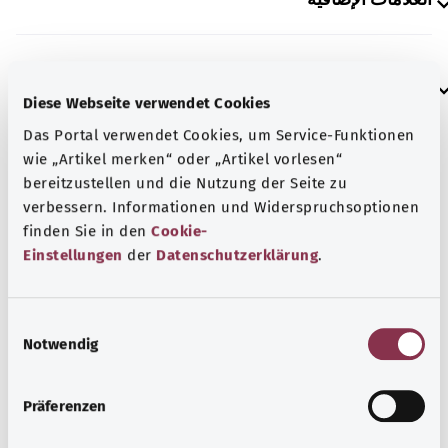
إرشاد
Diese Webseite verwendet Cookies
Das Portal verwendet Cookies, um Service-Funktionen
wie „Artikel merken“ oder „Artikel vorlesen“
المصدر
bereitzustellen und die Nutzung der Seite zu
مُقدم من شركة "Was hab’ ich?‎" ذات المسؤولية المحدودة غير
verbessern. Informationen und Widerspruchsoptionen
الربحية بالنيابة عن الوزارة الاتحادية للصحة (BMG).
finden Sie in den
Cookie-
Einstellungen
der
Datenschutzerklärung
.
رجوع إلى الأعلى
E
Notwendig
i
n
gesund.bund.de
w
إحدى الخدمات المقدمة من
Präferenzen
i
وزارة الصحة الاتحادية.
l