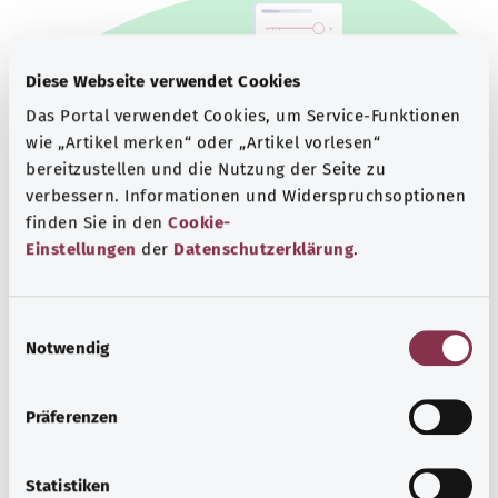
Diese Webseite verwendet Cookies
Das Portal verwendet Cookies, um Service-Funktionen
wie „Artikel merken“ oder „Artikel vorlesen“
bereitzustellen und die Nutzung der Seite zu
verbessern. Informationen und Widerspruchsoptionen
finden Sie in den
Cookie-
Einstellungen
der
Datenschutzerklärung
.
Beratung und Hilfe
Eine Auswahl verschiedener Beratungs- und
E
Notwendig
Informationsangebote zu bestimmten
i
Gesundheitsthemen.
n
w
Präferenzen
Mehr erfahren
i
l
l
Statistiken