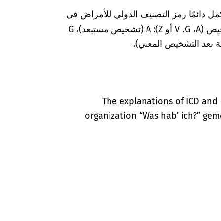
مل دائمًا رمز التصنيف الدولي للأمراض في
المستندات الطبية بعلامات إضافية لضمان التشخيص (A‏، G‏، V أو Z): A (تشخيص مستبعد)، G
The explanations of ICD and 
organization “Was hab’ ich?” gem