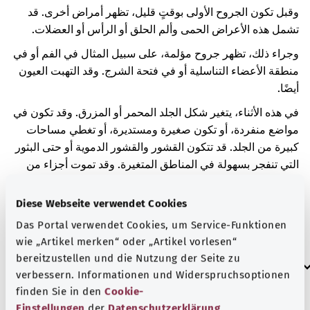
وقبل تكون الجروح الأولى بوقتٍ قليل، تظهر أمراض أخرى. قد
تشمل هذه الأعراض الحمى وألم الحلق أو الرأس أو العضلات.
وجراء ذلك، تظهر جروح مؤلمة، على سبيل المثال في الفم أو في
منطقة الأعضاء التناسلية أو في فتحة الشرج. وقد التهبت العيون
أيضًا.
في هذه الأثناء، يتغير شكل الجلد المحمر أو المزرق. وقد تكون في
مواضع منفردة، أو تكون صغيرة ومستديرة، أو تغطي مساحات
كبيرة من الجلد. قد تتكون القشور والقشور الدموية أو حتى البثور
التي تنفجر بسهولة في المناطق المتغيرة. وقد تموت أجزاء من
الجلد المصاب. تحدث تغيرات الجلد بشكل رئيسيّ في مناطق
الوجه والرقبة والجزء العلوي من الجسم العلوي. ومع ذلك، فقد
Diese Webseite verwendet Cookies
تنتشر أيضًا إلى أجزاء أخرى من الجلد. مع هذا المرض، يكون المرء
Das Portal verwendet Cookies, um Service-Funktionen
مريضًا بشكل خطير.
wie „Artikel merken“ oder „Artikel vorlesen“
bereitzustellen und die Nutzung der Seite zu
العلامات الإضافية
verbessern. Informationen und Widerspruchsoptionen
finden Sie in den
Cookie-
Einstellungen
der
Datenschutzerklärung
.