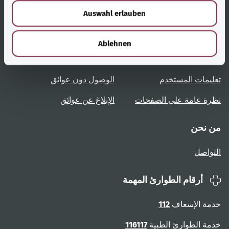
w
Auswahl erlauben
a
h
روابط مُفيدة
الخدمة
l
Ablehnen
نظرة عامة على المواضيع
المشورة والمساعدة
تعليمات المستخدم
الوصول دون عوائق
نظرة عامة على الصفحات
الإبلاغ عن عوائق
من نحن
التواصل
أرقام الطوارئ المهمة
خدمة الإسعاف
112
خدمة الطوارئ الطبية
116117