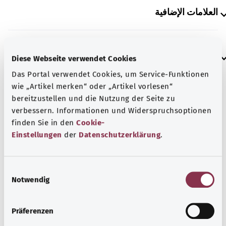
العلامات الإضافية
إرشاد
Diese Webseite verwendet Cookies
Das Portal verwendet Cookies, um Service-Funktionen
wie „Artikel merken“ oder „Artikel vorlesen“
المصدر
bereitzustellen und die Nutzung der Seite zu
verbessern. Informationen und Widerspruchsoptionen
مُقدم من شركة "Was hab’ ich?‎" ذات المسؤولية المحدودة غير
finden Sie in den
Cookie-
الربحية بالنيابة عن الوزارة الاتحادية للصحة (BMG).
Einstellungen
der
Datenschutzerklärung
.
E
رجوع إلى الأعلى
Notwendig
i
n
gesund.bund.de
w
Präferenzen
إحدى الخدمات المقدمة من
i