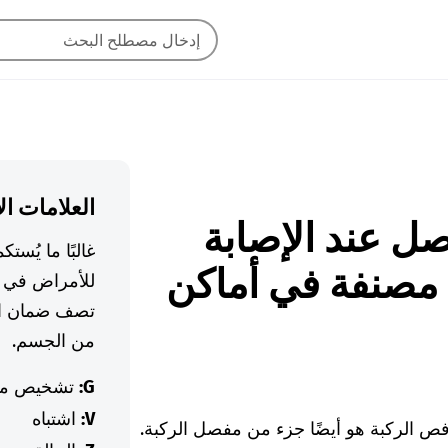
العلامات ال
لمفاصل عند الإصابة
غالبًا ما يُس
 مصنفة في أماكن
للأمراض في ا
تصف ضمان ال
من الجسم.
G:
تشخيص م
V:
اشتباه
 الركبة هو أيضًا جزء من مفصل الركبة.