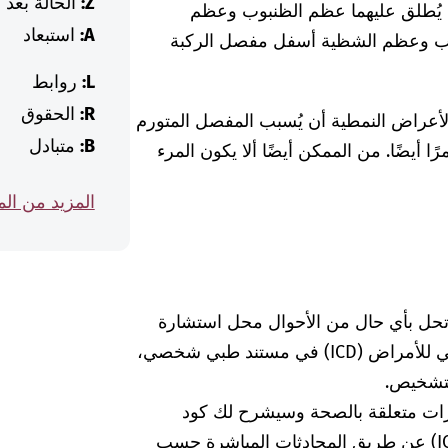
Z:
الحالة بعد
 يُطلق عليهما عظم الظنبوب وعظم
A:
استبعاد
بوب وعظم الشظية أسفل مفصل الركبة
L:
روابط
R:
الحقوق
الأعراض النمطية أن يُسبب المفصل المتورم
B:
متبادل
ا أيضًا. من الممكن أيضًا ألا يكون المرء
المزيد من ال
 تحل بأي حال من الأحوال محل استشارة
الطبيبة أو الطبيب. إذا وجدت كود التصنيف الدولي للأمراض (ICD) في مستند طبي شخصي،
لتشخيص.
رات متعلقة بالصحة وسيشرح لك كود
التشخيص الخاص بالتصنيف الدولي للأمراض (ICD) عن طريق المحادثات المباشرة حسب