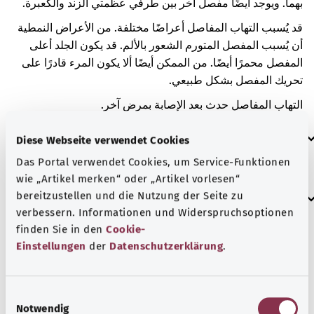
بهما. ويوجد أيضًا مفصل آخر بين طرفي عظمتي الزند والكعبرة.
قد يُسبب التهاب المفاصل أعراضًا مختلفة. من الأعراض النمطية
أن يُسبب المفصل المتورم الشعور بالألم. قد يكون الجلد أعلى
المفصل محمرًا أيضًا. من الممكن أيضًا ألا يكون المرء قادرًا على
تحريك المفصل بشكل طبيعي.
التهاب المفاصل حدث بعد الإصابة بمرض آخر.
العلامات الإضافية
Diese Webseite verwendet Cookies
Das Portal verwendet Cookies, um Service-Funktionen
wie „Artikel merken“ oder „Artikel vorlesen“
إرشاد
bereitzustellen und die Nutzung der Seite zu
verbessern. Informationen und Widerspruchsoptionen
finden Sie in den
Cookie-
Einstellungen
der
Datenschutzerklärung
.
المصدر
مُقدم من شركة "Was hab’ ich?‎" ذات المسؤولية المحدودة غير
E
الربحية بالنيابة عن الوزارة الاتحادية للصحة (BMG).
Notwendig
i