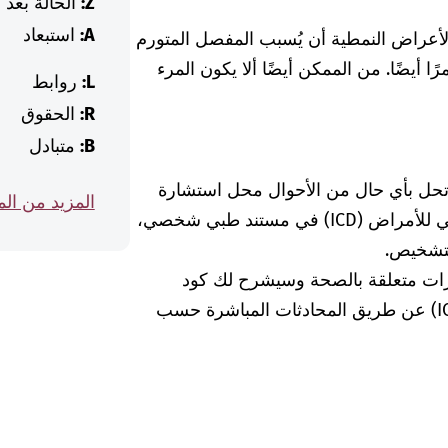
Z:
الحالة بعد
A:
استبعاد
الأعراض النمطية أن يُسبب المفصل المتورم
ا أيضًا. من الممكن أيضًا ألا يكون المرء
L:
روابط
R:
الحقوق
B:
متبادل
 تحل بأي حال من الأحوال محل استشارة
المزيد من ال
الطبيبة أو الطبيب. إذا وجدت كود التصنيف الدولي للأمراض (ICD) في مستند طبي شخصي،
لتشخيص.
رات متعلقة بالصحة وسيشرح لك كود
التشخيص الخاص بالتصنيف الدولي للأمراض (ICD) عن طريق المحادثات المباشرة حسب