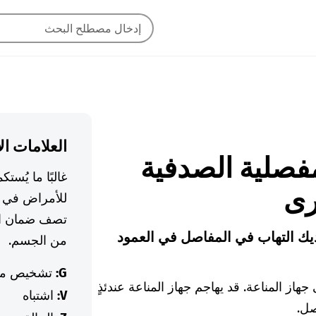
العلامات ال
ت المفصلية الصدفية
غالبًا ما يُس
رى
للأمراض في ا
تصف ضمان ال
يك التهاب في المفاصل في العمود
من الجسم.
G:
تشخيص م
هاز المناعة. قد يهاجم جهاز المناعة عندئذٍ
V:
اشتباه
صل.