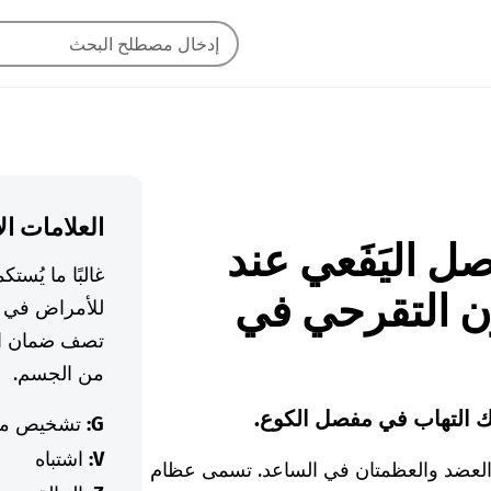
العلامات ال
مفاصل اليَفَعي عند
غالبًا ما يُس
ون التقرحي في
للأمراض في ا
تصف ضمان ال
من الجسم.
ك التهاب في مفصل الكوع.
G:
تشخيص م
V:
اشتباه
مة العضد والعظمتان في الساعد. تسمى عظام