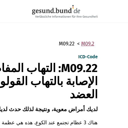
تخطي التنقل
M09.22
M09.2
ICD-Code
M09.22: التهاب ال
الإصابة بالتهاب القول
العضد
لديك أمراض معوية، ونتيجة لذلك حدث لدي
هناك 3 عظام تجتمع عند الكوع. هذه هي عظ